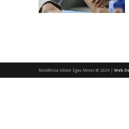
Residência Sénior Egas Moniz @ 2024 |
Web De