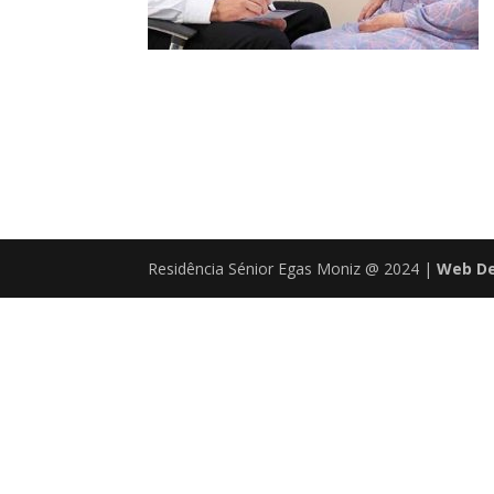
Residência Sénior Egas Moniz @ 2024 |
Web De